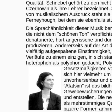
Qualität. Schnebel gehört zu den nich
Czernowin als ihre Lehrer bezeichnet.
von musikalischem Ausdruck steht sie 
Ferneyhough, bei dem sie ebenfalls stu
Die Sprachähnlichkeit dieser Musik be
die nicht dem "schönen Ton" verpflicht
denaturierte, hart angerissene und du
produzieren. Andererseits auf der Art 
vielfältig aufgespaltene Einstimmigkei
Verläufe zu einem einzigen, in sich st
heterophon als polyphon gedacht; Polyp
Gesetzmäßigkeiten v
sich hier vielmehr u
unvorhersehbar und o
"Afatsim" ist das bild
Gewebewucherungen a
und entstellen. Die n
als mehrstimmiges Qua
bizarre Formen anni