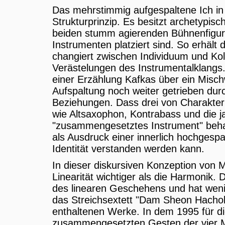
Das mehrstimmig aufgespaltene Ich in
Strukturprinzip. Es besitzt archetypis
beiden stumm agierenden Bühnenfigure
Instrumenten platziert sind. So erhält
changiert zwischen Individuum und Kolle
Verästelungen des Instrumentalklangs.
einer Erzählung Kafkas über ein Misc
Aufspaltung noch weiter getrieben du
Beziehungen. Dass drei von Charakter
wie Altsaxophon, Kontrabass und die j
"zusammengesetztes Instrument" behand
als Ausdruck einer innerlich hochges
Identität verstanden werden kann.
In dieser diskursiven Konzeption von M
Linearität wichtiger als die Harmonik. 
des linearen Geschehens und hat weni
das Streichsextett "Dam Sheon Hachol
enthaltenen Werke. In dem 1995 für die
zusammengesetzten Gesten der vier Mu