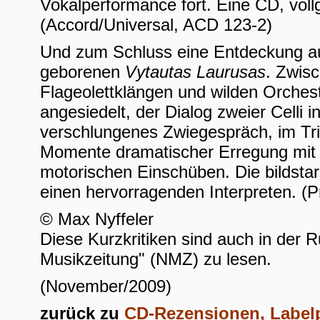
Vokalperformance fort. Eine CD, voll
(Accord/Universal, ACD 123-2)
Und zum Schluss eine Entdeckung au
geborenen
Vytautas Laurusas
. Zwis
Flageolettklängen und wilden Orcheste
angesiedelt, der Dialog zweier Celli i
verschlungenes Zwiegespräch, im Tri
Momente dramatischer Erregung mit 
motorischen Einschüben. Die bildstark
einen hervorragenden Interpreten. (P
© Max Nyffeler
Diese Kurzkritiken sind auch in der 
Musikzeitung" (NMZ) zu lesen.
(November/2009)
zurück zu
CD-Rezensionen, Labelp