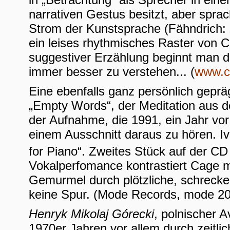
narrativen Gestus besitzt, aber spr
Strom der Kunstsprache (Fähndrich: „
ein leises rhythmisches Raster von 
suggestiver Erzählung beginnt man 
immer besser zu verstehen... (
www.c
Eine ebenfalls ganz persönlich geprä
„Empty Words“, der Meditation aus d
der Aufnahme, die 1991, ein Jahr vor 
einem Ausschnitt daraus zu hören. Iv
for Piano“. Zweites Stück auf der CD
Vokalperfomance kontrastiert Cage m
Gemurmel durch plötzliche, schrecke
keine Spur. (Mode Records, mode 20
Henryk Mikolaj Górecki
, polnischer A
1970er Jahren vor allem durch zeitli