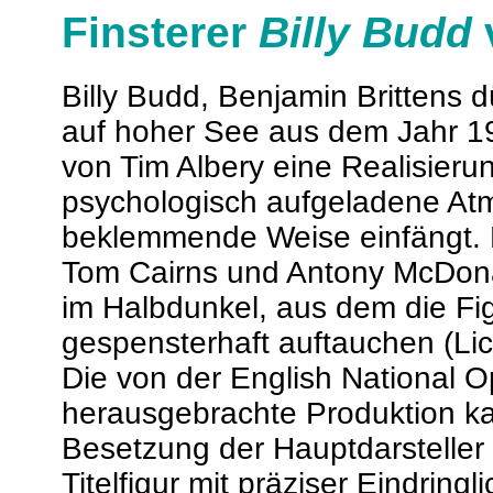
Finsterer
Billy Budd
Billy Budd, Benjamin Brittens
auf hoher See aus dem Jahr 195
von Tim Albery eine Realisierun
psychologisch aufgeladene At
beklemmende Weise einfängt. 
Tom Cairns und Antony McDona
im Halbdunkel, aus dem die Fi
gespensterhaft auftauchen (Li
Die von der English National O
herausgebrachte Produktion k
Besetzung der Hauptdarsteller 
Titelfigur mit präziser Eindringl