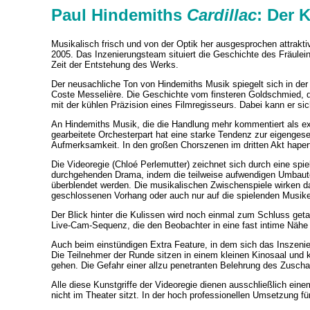
Paul Hindemiths
Cardillac
: Der 
Musikalisch frisch und von der Optik her ausgesprochen attrakti
2005. Das Inzenierungsteam situiert die Geschichte des Fräulein
Zeit der Entstehung des Werks.
Der neusachliche Ton von Hindemiths Musik spiegelt sich in der
Coste Messelière. Die Geschichte vom finsteren Goldschmied, d
mit der kühlen Präzision eines Filmregisseurs. Dabei kann er sich
An Hindemiths Musik, die die Handlung mehr kommentiert als ex
gearbeitete Orchesterpart hat eine starke Tendenz zur eigeng
Aufmerksamkeit. In den großen Chorszenen im dritten Akt hape
Die Videoregie (Chloé Perlemutter) zeichnet sich durch eine s
durchgehenden Drama, indem die teilweise aufwendigen Umbau
überblendet werden. Die musikalischen Zwischenspiele wirken 
geschlossenen Vorhang oder auch nur auf die spielenden Musike
Der Blick hinter die Kulissen wird noch einmal zum Schluss geta
Live-Cam-Sequenz, die den Beobachter in eine fast intime Nähe 
Auch beim einstündigen Extra Feature, in dem sich das Inszenie
Die Teilnehmer der Runde sitzen in einem kleinen Kinosaal und
gehen. Die Gefahr einer allzu penetranten Belehrung des Zuschau
Alle diese Kunstgriffe der Videoregie dienen ausschließlich ei
nicht im Theater sitzt. In der hoch professionellen Umsetzung 