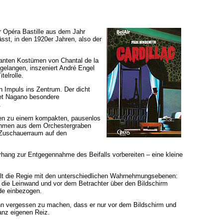
r Opéra Bastille aus dem Jahr
sst, in den 1920er Jahren, also der
eganten Kostümen von Chantal de la
gelangen, inszeniert André Engel
telrolle.
 Impuls ins Zentrum. Der dicht
met Nagano besondere
.
hmen zu einem kompakten, pausenlos
ahmen aus dem Orchestergraben
 Zuschauerraum auf den
orhang zur Entgegennahme des Beifalls vorbereiten – eine kleine
ielt die Regie mit den unterschiedlichen Wahrnehmungsebenen:
 die Leinwand und vor dem Betrachter über den Bildschirm
nde einbezogen.
ihn vergessen zu machen, dass er nur vor dem Bildschirm und
anz eigenen Reiz.