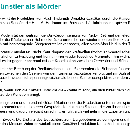
Künstler als Mörder
v wirkt die Produktion von Paul Hindemith Dreiakter
Cardillac
durch die Parise
s von Scudéri, die E. T. A. Hoffmann im Paris des 17. Jahrhunderts spielen lä
 Modernität der weiträumigen Art-Déco-Intérieurs von Nicky Rieti und den el
er die Käufer seiner Schmuckstücke ermordet, um wieder in deren Besitz zu 
 auf hervorragende Sängerdarsteller verlassen, allen voran Alan Held in der Ti
pressiv ausdeutet, rückt Kent Nagano den kraftvollen rhythmisch-motorischen
esetzlichen Entwicklung und kennt immer wieder fesselnde Momente. Ihm wid
rt es hingegen manchmal mit der Koordination zwischen Orchester und Bühne
pielerische Brechung der Realitätsebenen aus. Sie montiert die Bühnenaufna
ten zwischen den Szenen von den Kameras backstage verfolgt und mit Aufn
dadurch wesentlich spannungsreicher als bei der Kameraperspektive aus dem
r.
n, wenn sich die Kamera unter die die Akteure mischt, die sich hinter dem V
zu den Künstlern bringt.
rungsteam und Intendant Gérard Mortier über die Produktion unterhalten, sp
 kommentieren im lockeren Gespräch die einzelnen Szenen, die vor ihnen über
ers wird dadurch elegant umschifft, er fühlt sich vielmehr in die Expertenru
nem Zweck: Die Distanz des Betrachters zum Dargebotenen zu verringern und 
für das Medium Video entwickelt diese
Cardillac
-Produktion tatsächlich einen g