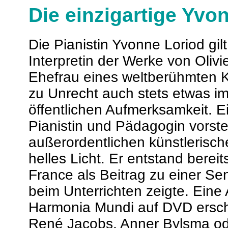
Die einzigartige Yvo
Die Pianistin Yvonne Loriod gil
Interpretin der Werke von Olivi
Ehefrau eines weltberühmten 
zu Unrecht auch stets etwas i
öffentlichen Aufmerksamkeit. Ei
Pianistin und Pädagogin vorstell
außerordentlichen künstlerisch
helles Licht. Er entstand berei
France als Beitrag zu einer Se
beim Unterrichten zeigte. Eine 
Harmonia Mundi auf DVD ersch
René Jacobs, Anner Bylsma o