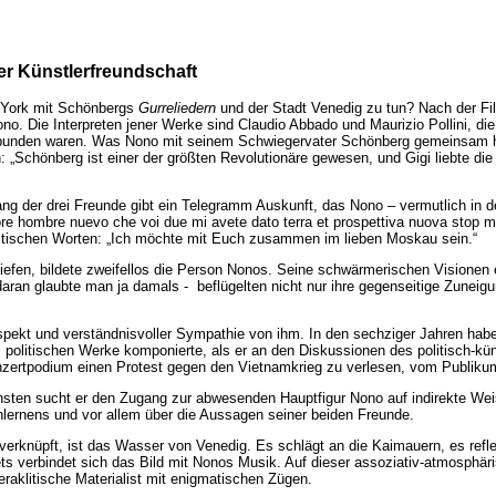
er Künstlerfreundschaft
 York mit Schönbergs
Gurreliedern
und der Stadt Venedig zu tun? Nach der Fi
no. Die Interpreten jener Werke sind Claudio Abbado und Maurizio Pollini, d
erbunden waren. Was Nono mit seinem Schwiegervater Schönberg gemeinsam ha
: „Schönberg ist einer der größten Revolutionäre gewesen, und Gigi liebte die
ng der drei Freunde gibt ein Telegramm Auskunft, das Nono – vermutlich in 
ore hombre nuevo che voi due mi avete dato terra et prospettiva nuova stop m
iastischen Worten: „Ich möchte mit Euch zusammen im lieben Moskau sein.“
iefen, bildete zweifellos die Person Nonos. Seine schwärmerischen Visionen 
aran glaubte man ja damals - beflügelten nicht nur ihre gegenseitige Zuneig
pekt und verständnisvoller Sympathie von ihm. In den sechziger Jahren hab
al politischen Werke komponierte, als er an den Diskussionen des politisch-k
onzertpodium einen Protest gegen den Vietnamkrieg zu verlesen, vom Publiku
nsten sucht er den Zugang zur abwesenden Hauptfigur Nono auf indirekte Weis
nlernens und vor allem über die Aussagen seiner beiden Freunde.
erknüpft, ist das Wasser von Venedig. Es schlägt an die Kaimauern, es reflekt
ets verbindet sich das Bild mit Nonos Musik. Auf dieser assoziativ-atmosphä
raklitische Materialist mit enigmatischen Zügen.