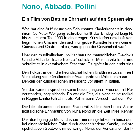
Nono, Abbado, Pollini
Ein Film von Bettina Ehrhardt auf den Spuren ein
Was hat eine Aufführung von Schumanns Klavierkonzert in New
ihrem Co-Autor Wolfgang Schreiber heißt das Bindeglied Luigi No
bis zu seinem Tod 1990 in einer engen Künstlerfreundschaft v
begrifflichen Charme, den sich nur große Künstler leisten können
Guevara und Castro – alles, was gegen die Gewohnheit war.“
Über den musikalischen, politischen und menschlichen Gleichkla
Claudio Abbado, Teatro Bolscoi“ schickte. „Musica vita lotta am
schreibt er in ekstatischem Staccato. Es gipfelt in den enthus
Den Fokus, in dem die freundschaftlichen Kraftlinien zusammenl
Verbindung von künstlerischer Avantgarde und Arbeiterklasse – d
Denken der künstlerischen Intelligenz vor allem in Italien.
Vor der Kamera sprechen seine beiden jüngeren Freunde mit Res
verstanden, sagt Abbado. Es war die Zeit, als Nono seine radik
in Reggio Emilia teilnahm, als Pollini beim Versuch, auf dem K
Der Film dokumentiert diese Phase mit zahlreichen Fotos. Anso
nostalgische Erinnerung von Nuria Nono an die Zeit ihres Kenne
Das durchgängige Motiv, das die Erinnerungsfetzen miteinander v
bei einer nächtlichen Fahrt durch abgeschiedene Kanäle, und st
spekulativen Spätwerk mitschwingt. Nono, der Venezianer, der he