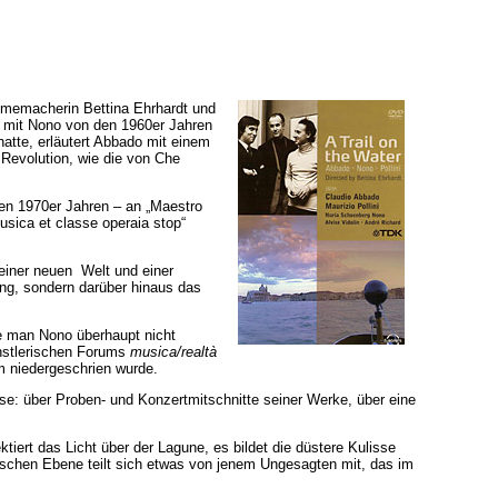
lmemacherin Bettina Ehrhardt und
ie mit Nono von den 1960er Jahren
tte, erläutert Abbado mit einem
 Revolution, wie die von Che
den 1970er Jahren – an „Maestro
usica et classe operaia stop“
einer neuen Welt und einer
ung, sondern darüber hinaus das
e man Nono überhaupt nicht
ünstlerischen Forums
musica/realtà
m niedergeschrien wurde.
e: über Proben- und Konzertmitschnitte seiner Werke, über eine
iert das Licht über der Lagune, es bildet die düstere Kulisse
rischen Ebene teilt sich etwas von jenem Ungesagten mit, das im