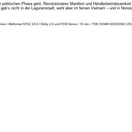
 politischen Phase geht. Revolutionäres Manifest und Händlerbetriebsamkeit
z gab’s nicht in der Lagunenstadt, wohl aber im fernen Vietnam – und in Nonos
chreiber / Bildformat NTSC 16:9 / Dolby 2.0 und PCM Stereo / 76 min. / TDK DVWW DOCNONO 10