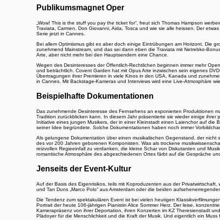
Publikumsmagnet Oper
„Wow! This is the stuff you pay the ticket for“, freut sich Thomas Hampson we
Traviata, Carmen, Don Giovanni, Aida, Tosca und wie sie alle heissen. Der etwas t
Serie jetzt in Cannes.
Bei allem Optimismus gibt es aber doch einige Eintrübungen am Horizont. Die 
zunehmend Mainstream, und das sei dann eben die Traviata mit Netrebko-Bonus 
Arte, aber nicht mehr bei den Hauptsendern eine Chance.
Wegen des Desinteresses der Öffentlich-Rechtlichen beginnen immer mehr Opernhäu
und beträchtlich. Covent Garden hat mit Opus Arte inzwischen sein eigenes DVD
Übertragungen ihrer Premieren in viele Kinos in den USA, Kanada und zunehmen
in Cannes. Mit Backstage-Kameras und Interviews wird eine Live-Atmosphäre wie b
Beispielhafte Dokumentationen
Das zunehmende Desinteresse des Fernsehens an exponierten Produktionen mag fü
Tradition zurückblicken kann. In diesem Jahr präsentierte sie wieder einige ihrer
Initiative eines jungen Musikers, der in einer Kleinstadt einen Laienchor auf die 
seiner Idee begründete. Solche Dokumentationen haben noch immer Vorbildcharak
Als gelungene Dokumentation über einen musikalischen Gegenstand, der nicht so o
des vor 200 Jahren geborenen Komponisten. Was als trockene musikwissenschaft
reizvollen Regieeinfall zu verdanken, die kleine Schar von Diskutanten und M
romantische Atmosphäre des abgeschiedenen Ortes färbt auf die Gespräche und 
Jenseits der Event-Kultur
Auf der Basis des Eigenrisikos, teils mit Koproduzenten aus der Privatwirtschaf
und Tan Duns „Marco Polo“ aus Amsterdam oder die beiden aufsehenerregenden 
Die Tendenz zum spektakulären Event ist bei vielen heutigen Klassikverfilmung
Portrait der heute 106-jährigen Pianistin Alice Sommer Herz. Der leise, konzent
Kamerapräsenz von ihrer Deportation, ihren Konzerten im KZ Theresienstadt und 
Plädoyer für die Menschlichkeit und die Kraft der Musik. Und eigentlich ein Muss 