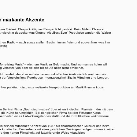
n markante Akzente
on Frédéric Chopin kräftig ins Rampenlicht gerückt. Beim Midem Classical
 gleich in doppelter Ausführung: Als „Best Ever“-Produktion wurden die Walzer
ischen Radio – nach etwas steifen Beginn immer freier und souveräner, was ihm
eting.
Monetising Music“ – wie man Musik zu Geld macht. Und wo man es holen will,
 versetzt, von dem sie sich bis heute noch nicht erholt hat.
rkt handelt, der aber auf ein treues und offenbar kontinuierlich wachsendes
er der Vertriebsfirma Poorhouse International mit Sitz in München und London.
hier praktisch die ganze weltweite Neuproduktion an Musikfilmen in kurzen
gen Berliner Firma „Sounding Images“ über einen indischen Pianisten, der mit dem
d die Kühe herumstehen. Bei der gleichen Firma hat der Filmautor Klaus
benheiten eines Entwicklungslandes stößt und die zum Klischee verkommene
n in seinem Münchner Konzert von 1987 als charismatischen Musiker und beim
n des kroatischen Fernsehens mit alten geistlichen Gesängen, aufgenommen in einer
n harten Filmschnitt auf faszinierende Weise visualisiert.