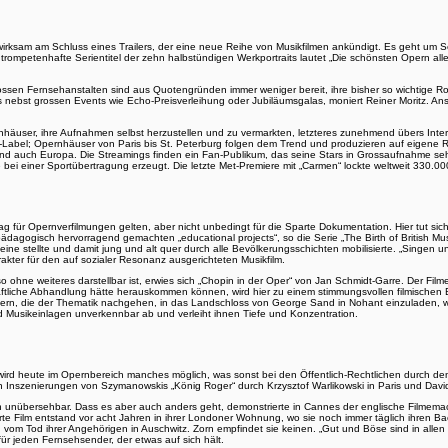
rbewirksam am Schluss eines Trailers, der eine neue Reihe von Musikfilmen ankündigt. Es geht 
rompetenhafte Serientitel der zehn halbstündigen Werkportraits lautet „Die schönsten Opern aller Z
grossen Fernsehanstalten sind aus Quotengründen immer weniger bereit, ihre bisher so wichti
nebst grossen Events wie Echo-Preisverleihung oder Jubiläumsgalas, moniert Reiner Moritz. An
ser, ihre Aufnahmen selbst herzustellen und zu vermarkten, letzteres zunehmend übers Internet. 
-Label; Opernhäuser von Paris bis St. Peterburg folgen dem Trend und produzieren auf eigene 
d auch Europa. Die Streamings finden ein Fan-Publikum, das seine Stars in Grossaufnahme seh
ei einer Sportübertragung erzeugt. Die letzte Met-Premiere mit „Carmen“ lockte weltweit 330.000
r Opernverfilmungen gelten, aber nicht unbedingt für die Sparte Dokumentation. Hier tut sich z
 pädagogisch hervorragend gemachten „educational projects“, so die Serie „The Birth of British Mu
Beine stellte und damit jung und alt quer durch alle Bevölkerungsschichten mobilisierte. „Singen u
ter für den auf sozialer Resonanz ausgerichteten Musikfilm.
hne weiteres darstellbar ist, erwies sich „Chopin in der Oper“ von Jan Schmidt-Garre. Der Filme
liche Abhandlung hätte herauskommen können, wird hier zu einem stimmungsvollen filmischen Es
usikern, die der Thematik nachgehen, in das Landschloss von George Sand in Nohant einzuladen,
Musikeinlagen unverkennbar ab und verleiht ihnen Tiefe und Konzentration.
t, wird heute im Opernbereich manches möglich, was sonst bei den Öffentlich-Rechtlichen durch de
Inszenierungen von Szymanowskis „König Roger“ durch Krzysztof Warlikowski in Paris und Davi
en unübersehbar. Dass es aber auch anders geht, demonstrierte in Cannes der englische Filmema
rierte Film entstand vor acht Jahren in ihrer Londoner Wohnung, wo sie noch immer täglich ihren 
vom Tod ihrer Angehörigen in Auschwitz. Zorn empfindet sie keinen. „Gut und Böse sind in allen
für jeden Fernsehsender, der etwas auf sich hält.