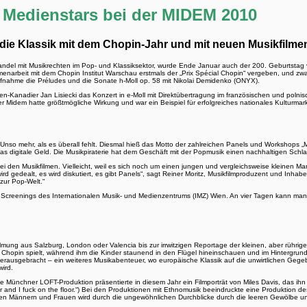
e Medienstars bei der MIDEM 2010
die Klassik mit dem Chopin-Jahr und mit neuen Musikfilme
andel mit Musikrechten im Pop- und Klassiksektor, wurde Ende Januar auch der 200. Geburtstag v
enarbeit mit dem Chopin Institut Warschau erstmals der „Prix Spécial Chopin“ vergeben, und zwar
Aufnahme die Préludes und die Sonate h-Moll op. 58 mit Nikolai Demidenko (ONYX).
len-Kanadier Jan Lisiecki das Konzert in e-Moll mit Direktübertragung im französischen und poln
 Midem hatte größtmögliche Wirkung und war ein Beispiel für erfolgreiches nationales Kulturmark
Unso mehr, als es überall fehlt. Diesmal hieß das Motto der zahlreichen Panels und Workshops „
das digitale Geld. Die Musikpiraterie hat dem Geschäft mit der Popmusik einen nachhaltigen Schlag
i den Musikfilmen. Vielleicht, weil es sich noch um einen jungen und vergleichsweise kleinen Ma
d gedealt, es wird diskutiert, es gibt Panels“, sagt Reiner Moritz, Musikfilmproduzent und Inhab
 zur Pop-Welt.“
ie Screenings des Internationalen Musik- und Medienzentrums (IMZ) Wien. An vier Tagen kann man 
ilmung aus Salzburg, London oder Valencia bis zur irrwitzigen Reportage der kleinen, aber rühri
en Chopin spielt, während ihm die Kinder staunend in den Flügel hineinschauen und im Hintergrun
usgebracht – ein weiteres Musikabenteuer, wo europäische Klassik auf die unwirtlichen Gege
wird.
Münchner LOFT-Produktion präsentierte in diesem Jahr ein Filmporträt von Miles Davis, das ih
loor and I fuck on the floor.“) Bei den Produktionen mit Ethnomusik beeindruckte eine Produktio
 Männern und Frauen wird durch die ungewöhnlichen Durchblicke durch die leeren Gewölbe und de