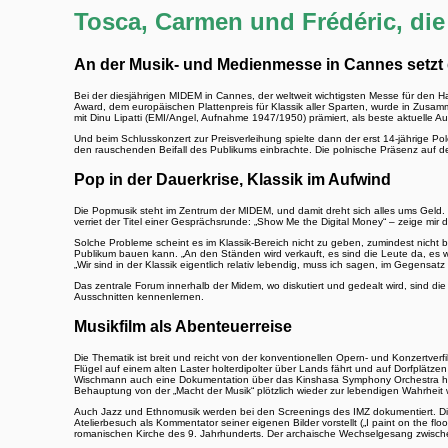
Tosca, Carmen und Frédéric, di
An der Musik- und Medienmesse in Cannes setzt 
Bei der diesjährigen MIDEM in Cannes, der weltweit wichtigsten Messe für den H
Award, dem europäischen Plattenpreis für Klassik aller Sparten, wurde in Zusamm
mit Dinu Lipatti (EMI/Angel, Aufnahme 1947/1950) prämiert, als beste aktuelle 
Und beim Schlusskonzert zur Preisverleihung spielte dann der erst 14-jährige Po
den rauschenden Beifall des Publikums einbrachte. Die polnische Präsenz auf der
Pop in der Dauerkrise, Klassik im Aufwind
Die Popmusik steht im Zentrum der MIDEM, und damit dreht sich alles ums Geld. 
verriet der Titel einer Gesprächsrunde: „Show Me the Digital Money“ – zeige mir 
Solche Probleme scheint es im Klassik-Bereich nicht zu geben, zumindest nicht be
Publikum bauen kann. „An den Ständen wird verkauft, es sind die Leute da, es wir
„Wir sind in der Klassik eigentlich relativ lebendig, muss ich sagen, im Gegensatz
Das zentrale Forum innerhalb der Midem, wo diskutiert und gedealt wird, sind d
Ausschnitten kennenlernen.
Musikfilm als Abenteuerreise
Die Thematik ist breit und reicht von der konventionellen Opern- und Konzertverf
Flügel auf einem alten Laster holterdipolter über Lands fährt und auf Dorfplätz
Wischmann auch eine Dokumentation über das Kinshasa Symphony Orchestra hera
Behauptung von der „Macht der Musik“ plötzlich wieder zur lebendigen Wahrheit 
Auch Jazz und Ethnomusik werden bei den Screenings des IMZ dokumentiert. Die 
Atelierbesuch als Kommentator seiner eigenen Bilder vorstellt („I paint on the f
romanischen Kirche des 9. Jahrhunderts. Der archaische Wechselgesang zwischen