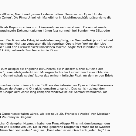
um Sex&Crime, Macht und grosse Leidenschaften. Genauer: um Oper. Um die
eiten“. Die Firma Unitel, ein Marktführer im Musikfilmgeschäft, präsentierte die
ge Rolle als Koproduzenten und Lizenznehmer wahrzunehmen. Gesendet werde
spruchsvolle Dokumentationen hätten fast nur noch bei Sendern wie 3Sat oder
Der finanzielle Erfolg ist wohl eher langfristig, der Werbeeffekt jedoch schnell
Rechnung. Nicht zu vergessen die Metropolitan Opera New York mit den Live-
en und den Premierenkitzel miterleben möchte, sagte Met-Intendant Peter Gelb
 kräftig zahlende Zuschauer in die Kinos.
um Beispiel die englische BBC hervor, die in diesem Genre auf eine alte
sic“, eine intelligente Art von Musikgeschichte für Fernsehzuschauer. Oder die
nd Gemeinschaft ist eins“ lautet das eminent britische Fazit, mit dem er den Erfolg
macher darin untersucht die Einflüsse der italienischen Oper auf das Klavierwerk
say, der Auge und Ohr gleichermaßen anspricht. Das ist nicht zuletzt dem
 wo Chopin acht Jahre lang komponierenderweise die Sommer verbrachte. Die
n Quotenraster fallen würde, wie der neue „St. François d’Assise“ von Messiaen
d Pountney in Bregenz.
cher Christopher Nupen, Inhaber der Firma Allegro Films, mit dem bewegenden
Bach und Beethoven übt. Die in Prag geborene Emigrantin erzählt mit hellwacher
 Menschen vorhanden“, sagt sie. „Das Leben ist ein Geschenk, jeden Tag“. Ein