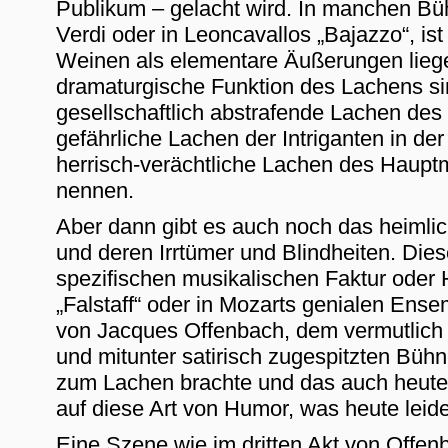
Publikum – gelacht wird. In manchen Bü
Verdi oder in Leoncavallos „Bajazzo“, i
Weinen als elementare Äußerungen liegen
dramaturgische Funktion des Lachens si
gesellschaftlich abstrafende Lachen des 
gefährliche Lachen der Intriganten in de
herrisch-verächtliche Lachen des Haupt
nennen.
Aber dann gibt es auch noch das heimli
und deren Irrtümer und Blindheiten. Diese
spezifischen musikalischen Faktur oder 
„Falstaff“ oder in Mozarts genialen Ens
von Jacques Offenbach, dem vermutlich g
und mitunter satirisch zugespitzten Büh
zum Lachen brachte und das auch heute n
auf diese Art von Humor, was heute leide
Eine Szene wie im dritten Akt von Offenb