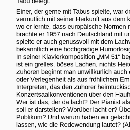
Tabu belegt.
Einer, der gerne mit Tabus spielte, war 
vermutlich mit seiner Herkunft aus dem 
wo er lernte, dass europäische Normen n
brachte er 1957 nach Deutschland mit un
spielte er auch genussvoll mit dem Lach
bekanntlich eine hochgradige Humorlosigk
In seiner Klavierkomposition „MM 51“ beg
ist ein grelles, böses Lachen, nichts He
Zuhören beginnt man unwillkürlich auch
oder Verlegenheit als aus fröhlichem Em
Interpreten, das den Zuhörer heimtückisch
Konzertsaalkonventionen über den Haufe
Wer ist das, der da lacht? Der Pianist al
soll er darstellen? Worüber lacht er? Übe
Publikum? Und warum haben wir gelach
lassen, wie die Redewendung lautet? (Al